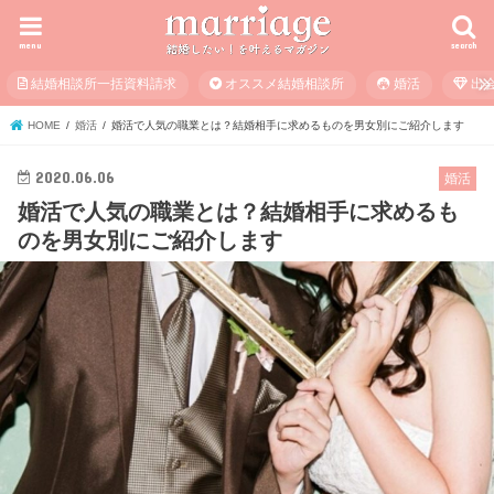
menu
search
結婚相談所一括資料請求
オススメ結婚相談所
婚活
出
HOME
婚活
婚活で人気の職業とは？結婚相手に求めるものを男女別にご紹介します
2020.06.06
婚活
婚活で人気の職業とは？結婚相手に求めるも
のを男女別にご紹介します