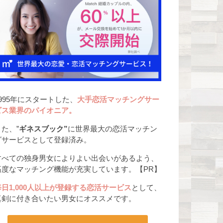
1995年にスタートした、
大手恋活マッチングサー
ビス業界のパイオニア。
また、”
ギネスブック”
に世界最大の恋活マッチン
グサービスとして登録済み。
すべての独身男女によりよい出会いがあるよう、
高度なマッチング機能が充実しています。【PR】
毎日1,000人以上が登録する恋活サービス
として、
真剣に付き合いたい男女にオススメです。