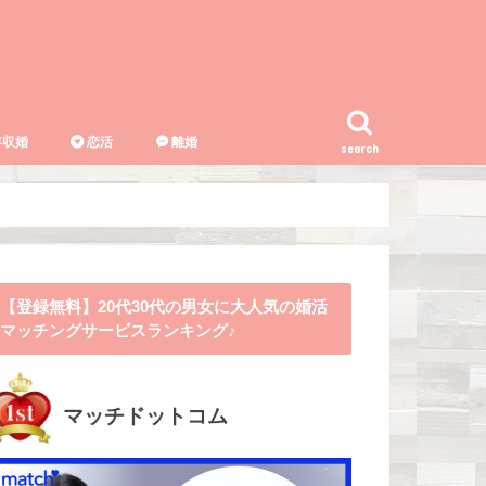
収婚
恋活
離婚
search
【登録無料】20代30代の男女に大人気の婚活
マッチングサービスランキング♪
マッチドットコム