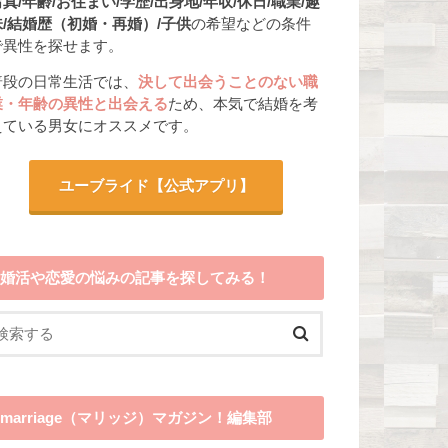
真/年齢/お住まい/学歴/出身地/年収/休日/職業/趣
味/結婚歴（初婚・再婚）/子供
の希望などの条件
で異性を探せます。
普段の日常生活では、
決して出会うことのない職
業・年齢の異性と出会える
ため、本気で結婚を考
えている男女にオススメです。
ユーブライド
【公式アプリ】
婚活や恋愛の悩みの記事を探してみる！
marriage（マリッジ）マガジン！編集部