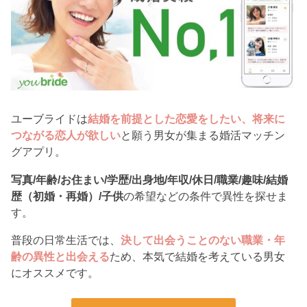
ユーブライドは
結婚を前提とした恋愛をしたい、将来に
つながる恋人が欲しい
と願う男女が集まる婚活マッチン
グアプリ。
写真/年齢/お住まい/学歴/出身地/年収/休日/職業/趣味/結婚
歴（初婚・再婚）/子供
の希望などの条件で異性を探せま
す。
普段の日常生活では、
決して出会うことのない職業・年
齢の異性と出会える
ため、本気で結婚を考えている男女
にオススメです。