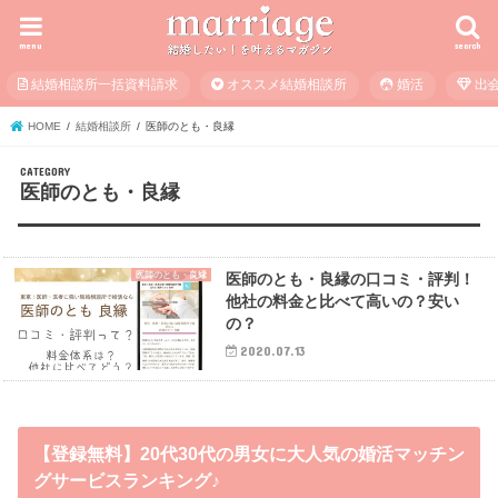
menu
search
結婚相談所一括資料請求
オススメ結婚相談所
婚活
出
HOME
結婚相談所
医師のとも・良縁
医師のとも・良縁
医師のとも・良縁
医師のとも・良縁の口コミ・評判！
他社の料金と比べて高いの？安い
の？
2020.07.13
【登録無料】20代30代の男女に大人気の婚活マッチン
グサービスランキング♪