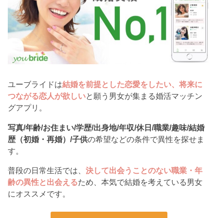
ユーブライドは
結婚を前提とした恋愛をしたい、将来に
つながる恋人が欲しい
と願う男女が集まる婚活マッチン
グアプリ。
写真/年齢/お住まい/学歴/出身地/年収/休日/職業/趣味/結婚
歴（初婚・再婚）/子供
の希望などの条件で異性を探せま
す。
普段の日常生活では、
決して出会うことのない職業・年
齢の異性と出会える
ため、本気で結婚を考えている男女
にオススメです。