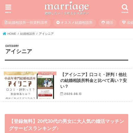
menu
search
結婚相談所一括資料請求
オススメ結婚相談所
婚活
出
HOME
結婚相談所
アイシニア
アイシニア
アイシニア
【アイシニア】口コミ・評判！他社
の結婚相談所料金と比べて高い？安
い？
2020.08.13
【登録無料】20代30代の男女に大人気の婚活マッチン
グサービスランキング♪