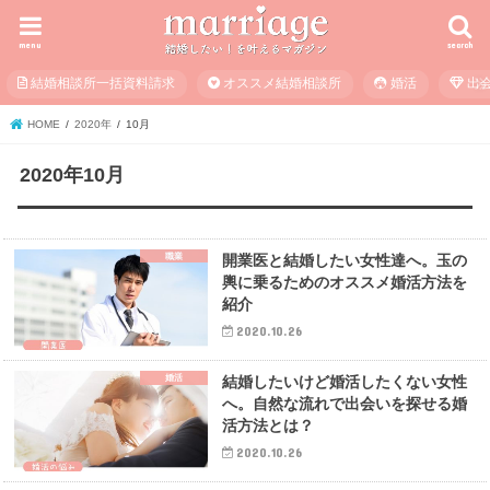
menu
search
結婚相談所一括資料請求
オススメ結婚相談所
婚活
出
HOME
2020年
10月
2020年10月
職業
開業医と結婚したい女性達へ。玉の
輿に乗るためのオススメ婚活方法を
紹介
2020.10.26
婚活
結婚したいけど婚活したくない女性
へ。自然な流れで出会いを探せる婚
活方法とは？
2020.10.26