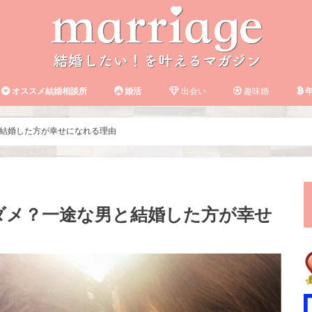
オススメ結婚相談所
婚活
出会い
趣味婚
年
結婚した方が幸せになれる理由
ダメ？一途な男と結婚した方が幸せ