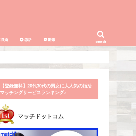
収婚
恋活
離婚
search
【登録無料】20代30代の男女に大人気の婚活
マッチングサービスランキング♪
マッチドットコム