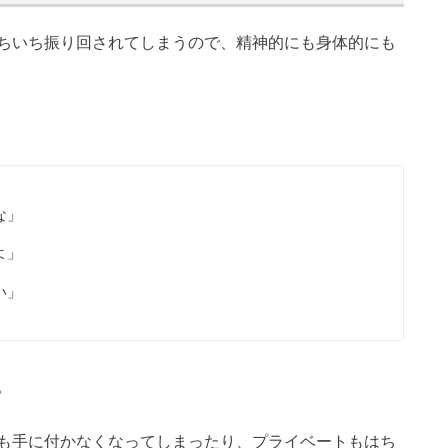
ちいち振り回されてしまうので、精神的にも身体的にも
な」
よ」
い」
。
も手に付かなくなってしまったり、プライベートもはち