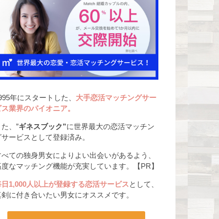
1995年にスタートした、
大手恋活マッチングサー
ビス業界のパイオニア。
また、”
ギネスブック”
に世界最大の恋活マッチン
グサービスとして登録済み。
すべての独身男女によりよい出会いがあるよう、
高度なマッチング機能が充実しています。【PR】
毎日1,000人以上が登録する恋活サービス
として、
真剣に付き合いたい男女にオススメです。