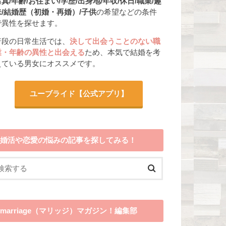
真/年齢/お住まい/学歴/出身地/年収/休日/職業/趣
味/結婚歴（初婚・再婚）/子供
の希望などの条件
で異性を探せます。
普段の日常生活では、
決して出会うことのない職
業・年齢の異性と出会える
ため、本気で結婚を考
えている男女にオススメです。
ユーブライド
【公式アプリ】
婚活や恋愛の悩みの記事を探してみる！
marriage（マリッジ）マガジン！編集部