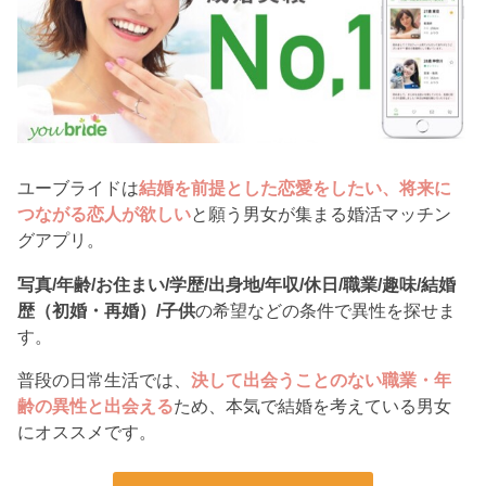
ユーブライドは
結婚を前提とした恋愛をしたい、将来に
つながる恋人が欲しい
と願う男女が集まる婚活マッチン
グアプリ。
写真/年齢/お住まい/学歴/出身地/年収/休日/職業/趣味/結婚
歴（初婚・再婚）/子供
の希望などの条件で異性を探せま
す。
普段の日常生活では、
決して出会うことのない職業・年
齢の異性と出会える
ため、本気で結婚を考えている男女
にオススメです。