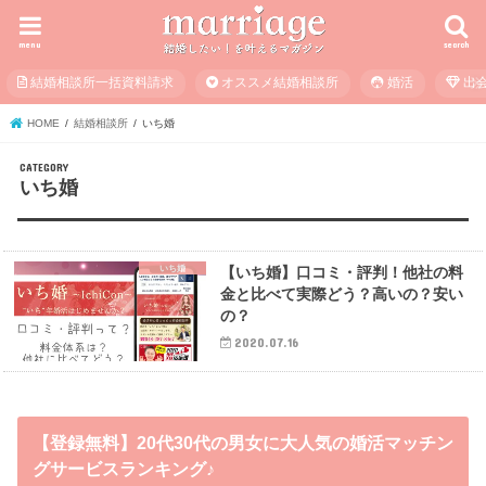
menu
search
結婚相談所一括資料請求
オススメ結婚相談所
婚活
出
HOME
結婚相談所
いち婚
いち婚
いち婚
【いち婚】口コミ・評判！他社の料
金と比べて実際どう？高いの？安い
の？
2020.07.16
【登録無料】20代30代の男女に大人気の婚活マッチン
グサービスランキング♪