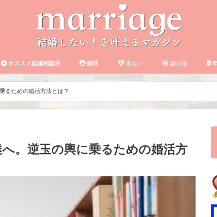
オススメ結婚相談所
婚活
出会い
趣味婚
年
乗るための婚活方法とは？
達へ。逆玉の輿に乗るための婚活方