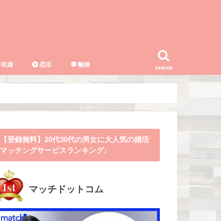
収婚
恋活
離婚
search
【登録無料】20代30代の男女に大人気の婚活
マッチングサービスランキング♪
マッチドットコム