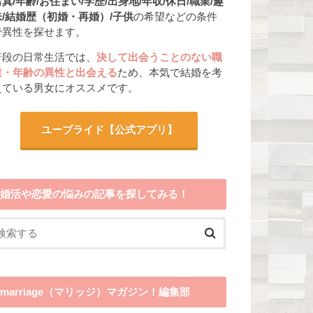
真/年齢/お住まい/学歴/出身地/年収/休日/職業/趣
味/結婚歴（初婚・再婚）/子供
の希望などの条件
で異性を探せます。
普段の日常生活では、
決して出会うことのない職
業・年齢の異性と出会える
ため、本気で結婚を考
えている男女にオススメです。
ユーブライド
【公式アプリ】
婚活や恋愛の悩みの記事を探してみる！
marriage（マリッジ）マガジン！編集部