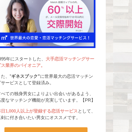
1995年にスタートした、
大手恋活マッチングサー
ビス業界のパイオニア。
また、”
ギネスブック”
に世界最大の恋活マッチン
グサービスとして登録済み。
すべての独身男女によりよい出会いがあるよう、
高度なマッチング機能が充実しています。【PR】
毎日1,000人以上が登録する恋活サービス
として、
真剣に付き合いたい男女にオススメです。