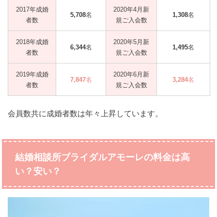
2017年成婚
2020年4月新
5,708
名
1,308
名
者数
規ご入会数
2018年成婚
2020年5月新
6,344
名
1,495
名
者数
規ご入会数
2019年成婚
2020年6月新
7,847
名
3,284
名
者数
規ご入会数
会員数共に成婚者数は年々上昇しています。
結婚相談所ブライダルアモーレの料金は高
い？安い？