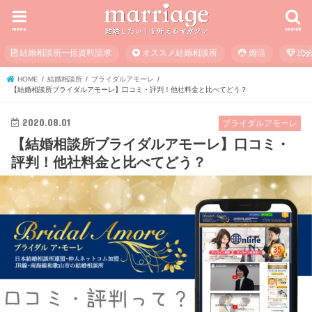
menu
search
結婚相談所一括資料請求
オススメ結婚相談所
婚活
出
HOME
結婚相談所
ブライダルアモーレ
【結婚相談所ブライダルアモーレ】口コミ・評判！他社料金と比べてどう？
2020.08.01
ブライダルアモーレ
【結婚相談所ブライダルアモーレ】口コミ・
評判！他社料金と比べてどう？