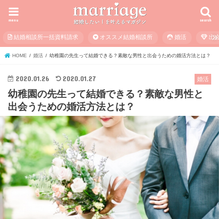
menu
search
結婚相談所一括資料請求
オススメ結婚相談所
婚活
出
HOME
婚活
幼稚園の先生って結婚できる？素敵な男性と出会うための婚活方法とは？
2020.01.26
2020.01.27
婚活
幼稚園の先生って結婚できる？素敵な男性と
出会うための婚活方法とは？