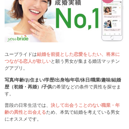
ユーブライドは
結婚を前提とした恋愛をしたい、将来に
つながる恋人が欲しい
と願う男女が集まる婚活マッチン
グアプリ。
写真/年齢/お住まい/学歴/出身地/年収/休日/職業/趣味/結婚
歴（初婚・再婚）/子供
の希望などの条件で異性を探せま
す。
普段の日常生活では、
決して出会うことのない職業・年
齢の異性と出会える
ため、本気で結婚を考えている男女
にオススメです。