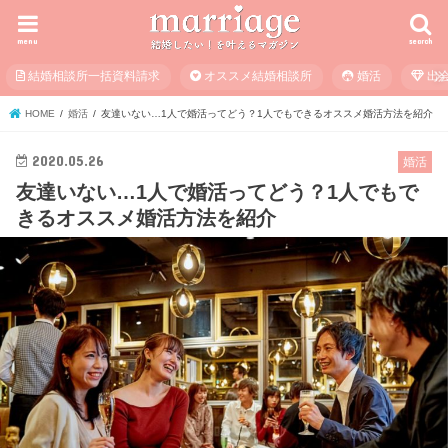
menu
search
結婚相談所一括資料請求
オススメ結婚相談所
婚活
出
HOME
婚活
友達いない…1人で婚活ってどう？1人でもできるオススメ婚活方法を紹介
2020.05.26
婚活
友達いない…1人で婚活ってどう？1人でもで
きるオススメ婚活方法を紹介