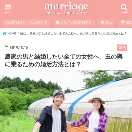
menu
search
結婚相談所一括資料請求
オススメ結婚相談所
婚活
出
HOME
婚活
農家の男と結婚したい全ての女性へ。玉の輿に乗るための婚活方法とは？
2019.12.15
婚活
農家の男と結婚したい全ての女性へ。玉の輿
に乗るための婚活方法とは？