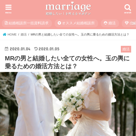
menu
search
結婚相談所一括資料請求
オススメ結婚相談所
婚活
出
HOME
婚活
MRの男と結婚したい全ての女性へ。玉の輿に乗るための婚活方法とは？
2020.01.04
2020.01.05
婚活
MRの男と結婚したい全ての女性へ。玉の輿に
乗るための婚活方法とは？