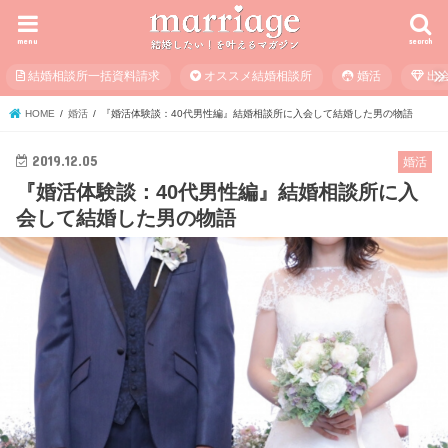
menu
search
結婚相談所一括資料請求
オススメ結婚相談所
婚活
出
HOME
婚活
『婚活体験談：40代男性編』結婚相談所に入会して結婚した男の物語
2019.12.05
婚活
『婚活体験談：40代男性編』結婚相談所に入
会して結婚した男の物語