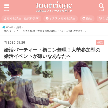
menu
search
結婚相談所一括資料請求
オススメ結婚相談所
婚活
出
HOME
婚活
婚活パーティー・街コン無理！大勢参加型の婚活イベントが嫌いなあなたへ
2020.05.20
婚活
婚活パーティー・街コン無理！大勢参加型の
婚活イベントが嫌いなあなたへ