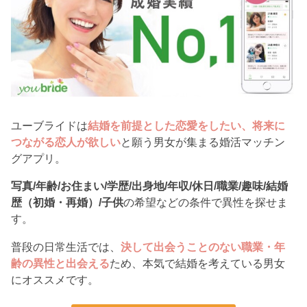
ユーブライドは
結婚を前提とした恋愛をしたい、将来に
つながる恋人が欲しい
と願う男女が集まる婚活マッチン
グアプリ。
写真/年齢/お住まい/学歴/出身地/年収/休日/職業/趣味/結婚
歴（初婚・再婚）/子供
の希望などの条件で異性を探せま
す。
普段の日常生活では、
決して出会うことのない職業・年
齢の異性と出会える
ため、本気で結婚を考えている男女
にオススメです。