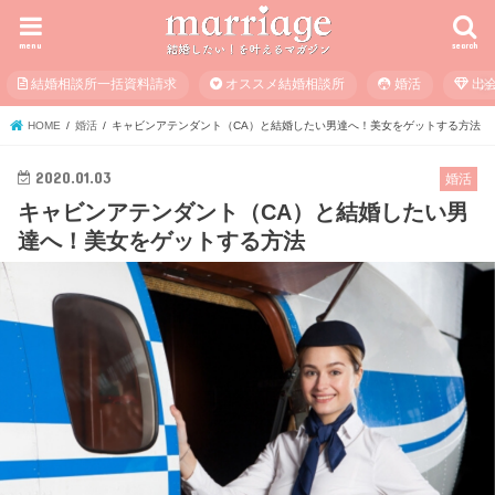
menu
search
結婚相談所一括資料請求
オススメ結婚相談所
婚活
出
HOME
婚活
キャビンアテンダント（CA）と結婚したい男達へ！美女をゲットする方法
2020.01.03
婚活
キャビンアテンダント（CA）と結婚したい男
達へ！美女をゲットする方法