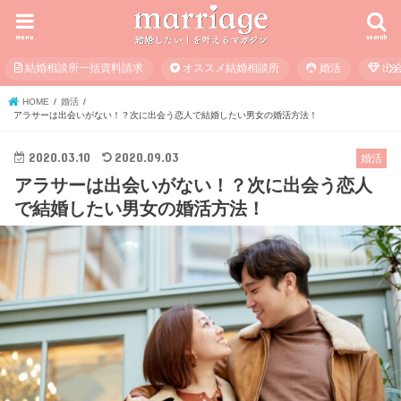
menu
search
結婚相談所一括資料請求
オススメ結婚相談所
婚活
出
HOME
婚活
アラサーは出会いがない！？次に出会う恋人で結婚したい男女の婚活方法！
2020.03.10
2020.09.03
婚活
アラサーは出会いがない！？次に出会う恋人
で結婚したい男女の婚活方法！