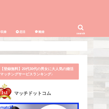
収婚
恋活
離婚
search
【登録無料】20代30代の男女に大人気の婚活
マッチングサービスランキング♪
マッチドットコム