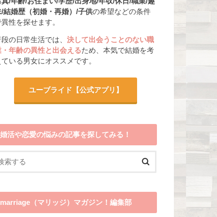
真/年齢/お住まい/学歴/出身地/年収/休日/職業/趣
味/結婚歴（初婚・再婚）/子供
の希望などの条件
で異性を探せます。
普段の日常生活では、
決して出会うことのない職
業・年齢の異性と出会える
ため、本気で結婚を考
えている男女にオススメです。
ユーブライド
【公式アプリ】
婚活や恋愛の悩みの記事を探してみる！
marriage（マリッジ）マガジン！編集部