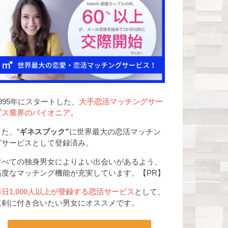
1995年にスタートした、
大手恋活マッチングサー
ビス業界のパイオニア。
また、”
ギネスブック”
に世界最大の恋活マッチン
グサービスとして登録済み。
すべての独身男女によりよい出会いがあるよう、
高度なマッチング機能が充実しています。【PR】
毎日1,000人以上が登録する恋活サービス
として、
真剣に付き合いたい男女にオススメです。