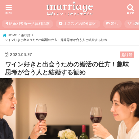
menu
search
結婚相談所一括資料請求
オススメ結婚相談所
婚活
出
HOME
趣味婚
ワイン好きと出会うための婚活の仕方！趣味思考が合う人と結婚する勧め
2020.03.27
趣味婚
ワイン好きと出会うための婚活の仕方！趣味
思考が合う人と結婚する勧め