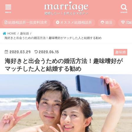
menu
search
結婚相談所一括資料請求
オススメ結婚相談所
婚活
出
HOME
趣味婚
海好きと出会うための婚活方法！趣味嗜好がマッチした人と結婚する勧め
2020.03.29
2020.06.15
趣味婚
海好きと出会うための婚活方法！趣味嗜好が
マッチした人と結婚する勧め