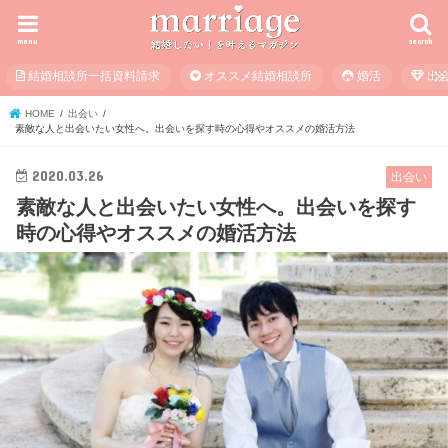
menu
search
結婚相談所一括資料請求
オススメ結婚相談所
婚活
出
HOME
出会い
素敵な人と出会いたい女性へ。出会いを探す時の心得やオススメの婚活方法
2020.03.26
出会い
素敵な人と出会いたい女性へ。出会いを探す
時の心得やオススメの婚活方法