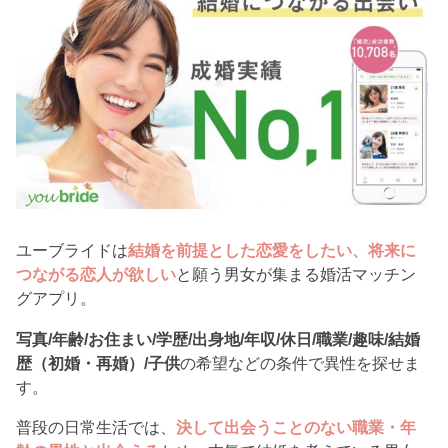
ユーブライドは
結婚を前提とした恋愛をしたい、将来に
つながる恋人が欲しい
と願う男女が集まる婚活マッチン
グアプリ。
写真/年齢/お住まい/学歴/出身地/年収/休日/職業/趣味/結婚
歴（初婚・再婚）/子供
の希望などの条件で異性を探せま
す。
普段の日常生活では、
決して出会うことのない職業・年