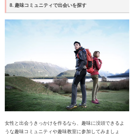
8. 趣味コミュニティで出会いを探す
女性と出会うきっかけを作るなら、趣味に没頭できるよ
うな趣味コミュニティや趣味教室に参加してみましょ