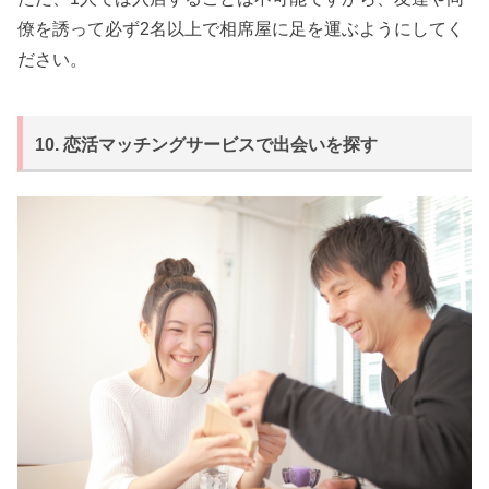
僚を誘って必ず2名以上で相席屋に足を運ぶようにしてく
ださい。
10. 恋活マッチングサービスで出会いを探す