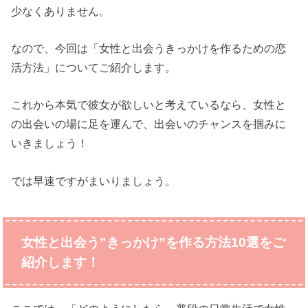
少なくありません。
なので、今回は「女性と出会うきっかけを作るための恋
活方法」についてご紹介します。
これから本気で彼女が欲しいと考えているなら、女性と
の出会いの場に足を運んで、出会いのチャンスを掴みに
いきましょう！
では早速ですがまいりましょう。
女性と出会う”きっかけ”を作る方法10選をご
紹介します！