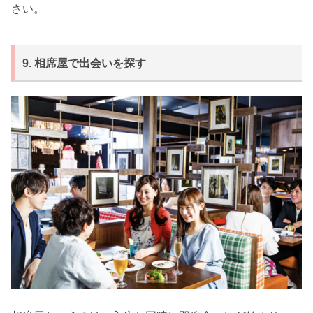
さい。
9. 相席屋で出会いを探す