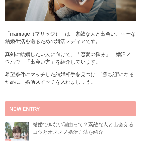
「marriage（マリッジ）」は、素敵な人と出会い、幸せな
結婚生活を送るための婚活メディアです。
真剣に結婚したい人に向けて、「恋愛の悩み」「婚活ノ
ウハウ」「出会い方」を紹介しています。
希望条件にマッチした結婚相手を見つけ、”勝ち組”になる
ために、婚活スイッチを入れましょう。
NEW ENTRY
結婚できない理由って？素敵な人と出会える
コツとオススメ婚活方法を紹介