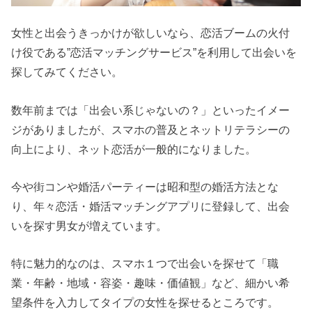
女性と出会うきっかけが欲しいなら、恋活ブームの火付
け役である”恋活マッチングサービス”を利用して出会いを
探してみてください。
数年前までは「出会い系じゃないの？」といったイメー
ジがありましたが、スマホの普及とネットリテラシーの
向上により、ネット恋活が一般的になりました。
今や街コンや婚活パーティーは昭和型の婚活方法とな
り、年々恋活・婚活マッチングアプリに登録して、出会
いを探す男女が増えています。
特に魅力的なのは、スマホ１つで出会いを探せて「職
業・年齢・地域・容姿・趣味・価値観」など、細かい希
望条件を入力してタイプの女性を探せるところです。