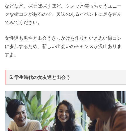
などなど、探せば探すほど、クスッと笑っちゃうユニー
クな街コンがあるので、興味のあるイベントに足を運ん
でみてください。
女性達も男性と出会うきっかけを作りたいと思い街コン
に参加するため、新しい出会いのチャンスが沢山ありま
すよ。
5. 学生時代の女友達と出会う