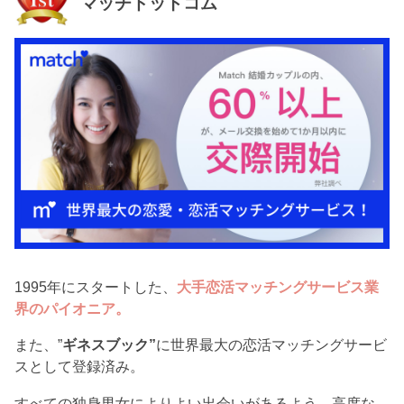
マッチドットコム
1995年にスタートした、
大手恋活マッチングサービス業
界のパイオニア。
また、”
ギネスブック”
に世界最大の恋活マッチングサービ
スとして登録済み。
すべての独身男女によりよい出会いがあるよう、高度な