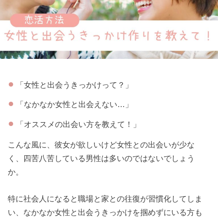
「女性と出会うきっかけって？」
「なかなか女性と出会えない…」
「オススメの出会い方を教えて！」
こんな風に、彼女が欲しいけど女性との出会いが少な
く、四苦八苦している男性は多いのではないでしょう
か。
特に社会人になると職場と家との往復が習慣化してしま
い、なかなか女性と出会うきっかけを掴めずにいる方も