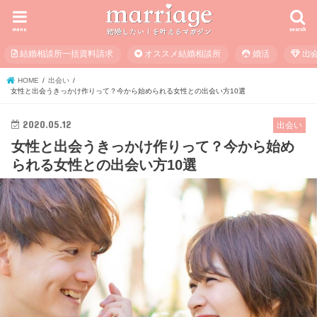
menu
search
結婚相談所一括資料請求
オススメ結婚相談所
婚活
出
HOME
出会い
女性と出会うきっかけ作りって？今から始められる女性との出会い方10選
2020.05.12
出会い
女性と出会うきっかけ作りって？今から始め
られる女性との出会い方10選