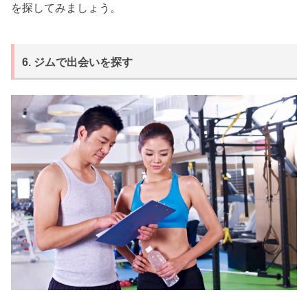
を探してみましょう。
6. ジムで出会いを探す