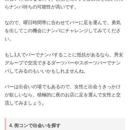
らナンパ待ちの可能性が高いです。
なので、曜日時間帯に合わせてバーに足を運んで、勇気
を出してこの機会にナンパにチャレンジしてみてくださ
い。
もし1人でバーでナンパすることに抵抗があるなら、男女
グループで交流できるダーツバーやスポーツバーでナン
パしてみるのもいいかもしれませんね。
バーは出会いの場でもあるので、女性と出会うきっかけ
が欲しいなら、積極的に夜のお店に足を運んで女性と交
流してみましょう。
4.
街コンで出会いを探す