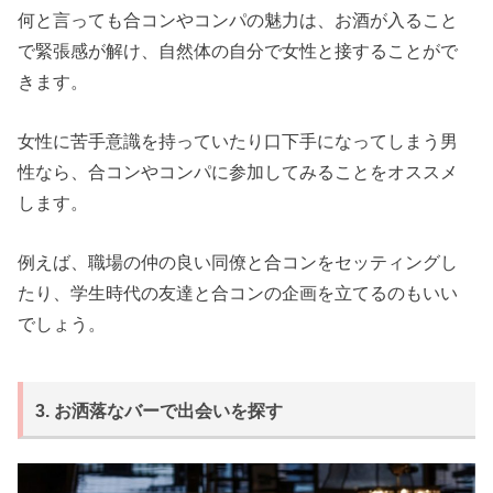
何と言っても合コンやコンパの魅力は、お酒が入ること
で緊張感が解け、自然体の自分で女性と接することがで
きます。
女性に苦手意識を持っていたり口下手になってしまう男
性なら、合コンやコンパに参加してみることをオススメ
します。
例えば、職場の仲の良い同僚と合コンをセッティングし
たり、学生時代の友達と合コンの企画を立てるのもいい
でしょう。
3. お洒落なバーで出会いを探す