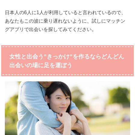
日本人の6人に1人が利用していると言われているので、
あなたもこの波に乗り遅れないように、試しにマッチン
グアプリで出会いを探してみてください。
女性と出会う”きっかけ”を作るならどんどん
出会いの場に足を運ぼう