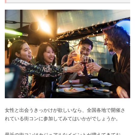
女性と出会うきっかけが欲しいなら、全国各地で開催さ
れている街コンに参加してみてはいかがでしょうか。
最近の街コンはカジュアルなイベントが増えてきてお