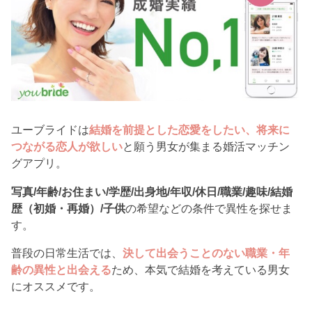
ユーブライドは
結婚を前提とした恋愛をしたい、将来に
つながる恋人が欲しい
と願う男女が集まる婚活マッチン
グアプリ。
写真/年齢/お住まい/学歴/出身地/年収/休日/職業/趣味/結婚
歴（初婚・再婚）/子供
の希望などの条件で異性を探せま
す。
普段の日常生活では、
決して出会うことのない職業・年
齢の異性と出会える
ため、本気で結婚を考えている男女
にオススメです。