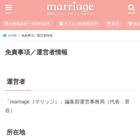
menu
search
結婚相談所一括資料請求
オススメ結婚相談所
婚活
出
HOME
免責事項／運営者情報
免責事項／運営者情報
運営者
「marriage（マリッジ）」編集部運営事務局（代表：菅
谷）
所在地